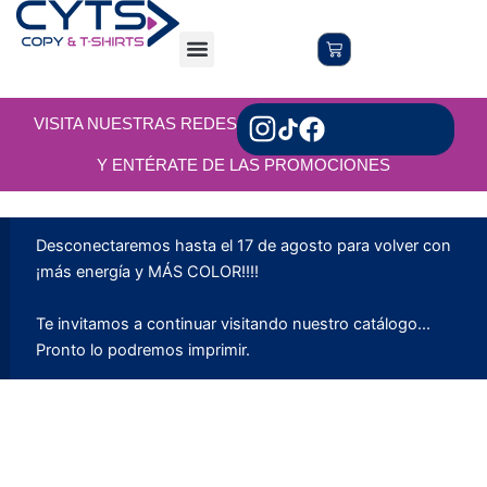
Ir
al
Menu
Cart
Servicios Online
Servicios en Local
contenido
VISITA NUESTRAS REDES
Y ENTÉRATE DE LAS PROMOCIONES
Desconectaremos hasta el 17 de agosto para volver con
¡más energía y MÁS COLOR!!!!
Te invitamos a continuar visitando nuestro catálogo...
Pronto lo podremos imprimir.