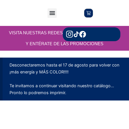
Ir
al
Menu
Cart
Servicios Online
Servicios en Local
contenido
VISITA NUESTRAS REDES
Y ENTÉRATE DE LAS PROMOCIONES
Desconectaremos hasta el 17 de agosto para volver con
¡más energía y MÁS COLOR!!!!
Te invitamos a continuar visitando nuestro catálogo...
Pronto lo podremos imprimir.