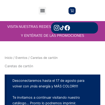
Ir
al
Menu
Cart
Servicios Online
Servicios en Local
contenido
VISITA NUESTRAS REDES
Y ENTÉRATE DE LAS PROMOCIONES
Inicio
/
Eventos
/ Caretas de cartón
Caretas de cartón
Desconectaremos hasta el 17 de agosto para
volver con ¡más energía y MÁS COLOR!!!!
Te invitamos a continuar visitando nuestro
catálogo... Pronto lo podremos imprimir.